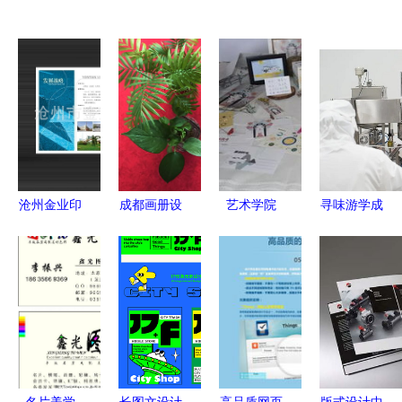
沧州金业印
成都画册设
艺术学院
寻味游学成
刷与沧州市
计公司 用
毕业设计展
都站终章
银丰印刷
图文与设计
视觉传达设
探访无厨供
专注高品质
讲好企业故
计
应链，解密
纸类印刷服
事
一碗好饭的
务
设计美学