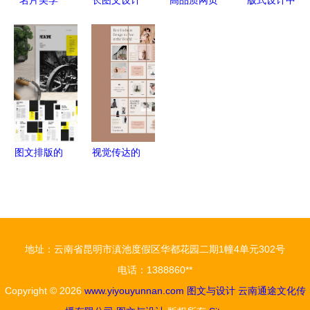
名片美学
长图文设计
高品质网页
版式设计中
如何在小小
从“浏
设计的实例
的图文交响
方寸间展现
览”到“沉
与巧思与技
画册审美巧
设计功力与
浸”的艺术
巧 融合图
思全览
品牌韵味
文与设计经
验的全面指
南
图文排版的
视觉传达的
匠心与高效
艺术 图文
探索房地产
排版与设计
楼书产品品
的力量
牌手册的设
地址：云南省昆明市滇池度假区华都花园二期1幢4单元302号
计艺术
电话：1388860**
Copyright © 2026
www.yiyouyunnan.com
图文与设计
云南通途文化传